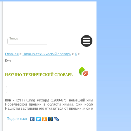
Главная
>
Научно-технический словарь
>
К
>
Кун
НАУЧНО-ТЕХНИЧЕСКИЙ СЛОВАРЬ
Кун
- КУН (Kuhn) Рихард (1900-67), немецкий химик. В 1938 г. вмест
Нобелевской премии в области химии. Они исследовали КАРОТИНОИ
Нацисты заставили его отказаться от премии, и он не получал ее до конц
Поделиться