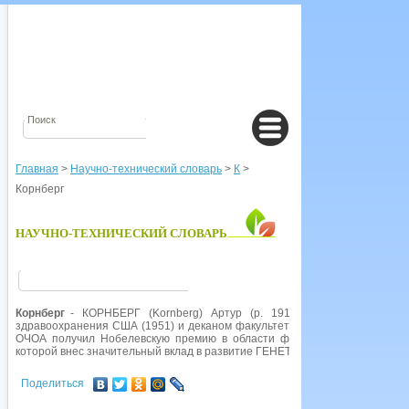
Главная
>
Научно-технический словарь
>
К
>
Корнберг
НАУЧНО-ТЕХНИЧЕСКИЙ СЛОВАРЬ
Корнберг
- КОРНБЕРГ (Kornberg) Артур (р. 1918), американский б
здравоохранения США (1951) и деканом факультета биохимии в Стенфорд
ОЧОА получил Нобелевскую премию в области физиологии и медицин
которой внес значительный вклад в развитие ГЕНЕТИКИ.
Поделиться