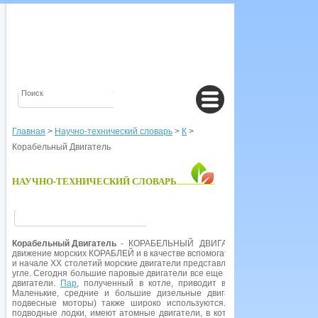
Главная
>
Научно-технический словарь
>
К
>
Корабельный Двигатель
НАУЧНО-ТЕХНИЧЕСКИЙ СЛОВАРЬ
Корабельный Двигатель
- КОРАБЕЛЬНЫЙ ДВИГАТЕЛЬ, силовая устано
движение морских КОРАБЛЕЙ и в качестве вспомогательной установки в б
и начале XX столетий морские двигатели представляли собой поршне
угле. Сегодня большие паровые двигатели все еще используются, но о
двигатели.
Пар
, полученный в котле, приводит в движение турбину, 
Маленькие, средние и большие дизельные двигатели, а также мале
подвесные моторы) также широко используются. Некоторые корабли
подводные лодки, имеют атомные двигатели, в которых пар для турби