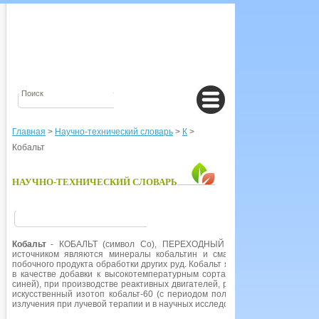
Главная
>
Научно-технический словарь
>
К
>
Кобальт
НАУЧНО-ТЕХНИЧЕСКИЙ СЛОВАРЬ
Кобальт
- КОБАЛЬТ (символ Со), ПЕРЕХОДНЫЙ ЭЛЕМЕНТ серого цвет
источником являются минералы кобальтин и смальтин, но по больше
побочного продукта обработки других руд. Кобальт является одним из ко
в качестве добавки к высокотемпературным сортам стали, в художеств
синей), при производстве реактивных двигателей, режущих инструментов 
искусственный изотоп кобальт-60 (с периодом полураспада 5,25 лет), к
излучения при лучевой терапии и в научных исследованиях.