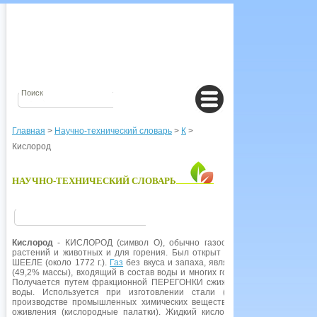
Главная
>
Научно-технический словарь
>
К
>
Кислород
НАУЧНО-ТЕХНИЧЕСКИЙ СЛОВАРЬ
Кислород
- КИСЛОРОД (символ О), обычно газообразный химически
растений и животных и для горения. Был открыт в 1774 г. Джозефом
ШЕЕЛЕ (около 1772 г.).
Газ
без вкуса и запаха, являющийся самым расп
(49,2% массы), входящий в состав воды и многих горных пород. Присутс
Получается путем фракционной ПЕРЕГОНКИ сжиженного воздуха. Его
воды. Используется при изготовлении стали (БЕССЕМЕРОВСКИЙ 
производстве промышленных химических веществ, а также в аппарата
оживления (кислородные палатки). Жидкий кислород используется в 