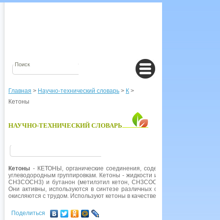
Главная
>
Научно-технический словарь
>
К
>
Кетоны
НАУЧНО-ТЕХНИЧЕСКИЙ СЛОВАРЬ
Кетоны
- КЕТОНЫ, органические соединения, содержащие карбонильную
углеводородным группировкам. Кетоны - жидкости или низкоплавкие твер
СН3СОСН3) и бутанон (метилэтил кетон, СН3СОС2Н5). Кетоны получаю
Они активны, используются в синтезе различных соединений и подвер
окисляются с трудом. Используют кетоны в качестве растворителей.
Поделиться