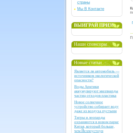
страны
К
Мы В Контакте
п
ВЫИГРАЙ ПРИЗ!
П
Наши спонсоры
Новые статьи
Является ли автомобиль —
источником экологической
опасности?
Воды Арктики
аккумулируют миллиарды
частиц отходов пластика
Новое солнечное
устройство собирает воду
даже из воздуха пустыни
Тигры и леопарды
охраняются в новом парке
Китая, который больше,
чем Йеллоустоун