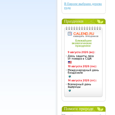
В Европе выбрано дерево
года
Праздники
Помоги природе