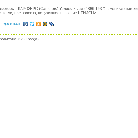
арозерс
- КАРОЗЕРС (Carothers) Уоллес Хьюм (1896-1937), американский хи
олиамидное волокно, получившее название НЕЙЛОНА.
Поделиться
рочитано: 2750 раз(а)