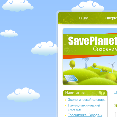
Навигация
Г
Экологический словарь
Научно-технический
Н
словарь
Топонимика. Города и