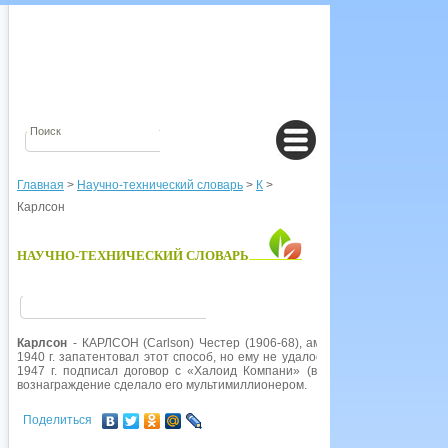
Главная
>
Научно-технический словарь
>
К
>
Карлсон
НАУЧНО-ТЕХНИЧЕСКИЙ СЛОВАРЬ
Карлсон
- КАРЛСОН (Carlson) Честер (1906-68), американский физик, и
1940 г. запатентовал этот способ, но ему не удалось убедить кого-либо 
1947 г. подписал договор с «Халоид Компани» (в настоящее время - 
вознаграждение сделало его мультимиллионером.
Поделиться