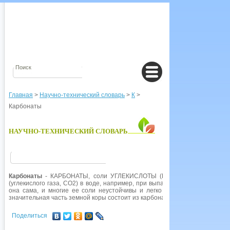
Главная
>
Научно-технический словарь
>
К
>
Карбонаты
НАУЧНО-ТЕХНИЧЕСКИЙ СЛОВАРЬ
Карбонаты
- КАРБОНАТЫ, соли УГЛЕКИСЛОТЫ (Н2СО3), образующиеся
(углекислого газа, СО2) в воде, например, при выпадении дождя. Углекис
она сама, и многие ее соли неустойчивы и легко разлагаются с выдел
значительная часть земной коры состоит из карбонатов, таких как КАР
Поделиться