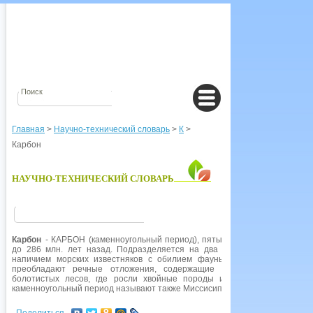
Главная
>
Научно-технический словарь
>
К
>
Карбон
НАУЧНО-ТЕХНИЧЕСКИЙ СЛОВАРЬ
Карбон
- КАРБОН (каменноугольный период), пятый геологический пери
до 286 млн. лет назад. Подразделяется на два отдела: нижний каме
напичием морских известняков с обилием фауны, прежде всего корал
преобладают речные отложения, содержащие прослойки угля, обр
болотистых лесов, где росли хвойные породы и древовидные папо
каменноугольный период называют также Миссисипским, а верхний - Пенс