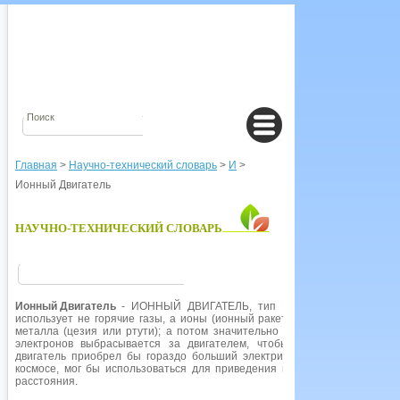
Главная
>
Научно-технический словарь
>
И
>
Ионный Двигатель
НАУЧНО-ТЕХНИЧЕСКИЙ СЛОВАРЬ
Ионный Двигатель
- ИОННЫЙ ДВИГАТЕЛЬ, тип РАКЕТНОГО двигателя,
использует не горячие газы, а ионы (ионный ракетный двигатель), исп
металла (цезия или ртути); а потом значительно ускоряются гораздо
электронов выбрасывается за двигателем, чтобы нейтрализовать п
двигатель приобрел бы гораздо больший электрический заряд).
Двигат
космосе, мог бы использоваться для приведения в движение космическ
расстояния.