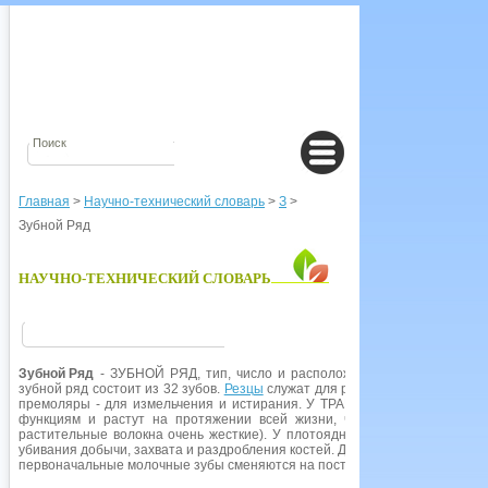
Главная
>
Научно-технический словарь
>
З
>
Зубной Ряд
НАУЧНО-ТЕХНИЧЕСКИЙ СЛОВАРЬ
Зубной Ряд
- ЗУБНОЙ РЯД, тип, число и расположение ЗУБОВ (см. ЗУ
зубной ряд состоит из 32 зубов.
Резцы
служат для разрезания пищи, клык
премоляры - для измельчения и истирания. У ТРАВОЯДНЫХ животных з
функциям и растут на протяжении всей жизни, чтобы компенсировать
растительные волокна очень жесткие). У плотоядных имеется набор сп
убивания добычи, захвата и раздробления костей. Для плотоядных также 
первоначальные молочные зубы сменяются на постоянные, которые остаю