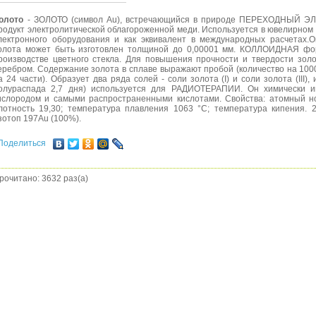
олото
- ЗОЛОТО (символ Аu), встречающийся в природе ПЕРЕХОДНЫЙ ЭЛ
родукт электролитической облагороженной меди. Используется в ювелирном 
лектронного оборудования и как эквивалент в международных расчетах.О
олота может быть изготовлен толщиной до 0,00001 мм. КОЛЛОИДНАЯ фор
роизводстве цветного стекла. Для повышения прочности и твердости зол
еребром. Содержание золота в сплаве выражают пробой (количество на 1000 
а 24 части). Образует два ряда солей - соли золота (I) и соли золота (III),
олураспада 2,7 дня) используется для РАДИОТЕРАПИИ. Он химически и
ислородом и самыми распространенными кислотами. Свойства: атомный но
лотность 19,30; температура плавления 1063 °С; температура кипения.
зотоп 197Аu (100%).
Поделиться
рочитано: 3632 раз(а)