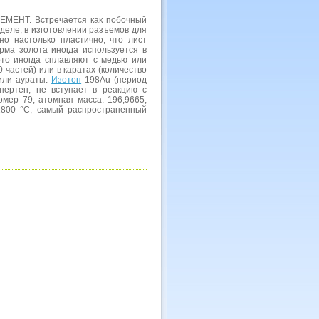
ЕМЕНТ. Встречается как побочный
деле, в изготовлении разъемов для
но настолько пластично, что лист
ма золота иногда используется в
ото иногда сплавляют с медью или
частей) или в каратах (количество
 или аураты.
Изотоп
198Аu (период
нертен, не вступает в реакцию с
мер 79; атомная масса. 196,9665;
 2800 °С; самый распространенный