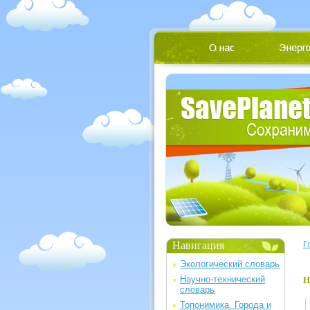
Навигация
Г
Экологический словарь
Научно-технический
Н
словарь
Топонимика. Города и