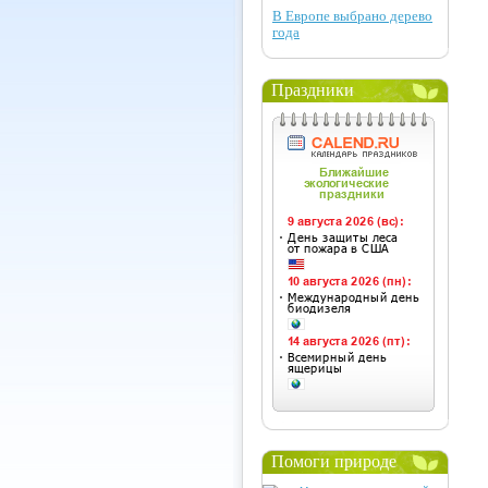
В Европе выбрано дерево
года
Праздники
Помоги природе