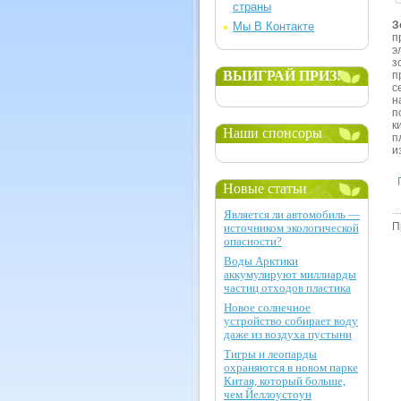
страны
З
Мы В Контакте
п
э
з
ВЫИГРАЙ ПРИЗ!
п
с
н
п
к
Наши спонсоры
п
и
Новые статьи
Является ли автомобиль —
П
источником экологической
опасности?
Воды Арктики
аккумулируют миллиарды
частиц отходов пластика
Новое солнечное
устройство собирает воду
даже из воздуха пустыни
Тигры и леопарды
охраняются в новом парке
Китая, который больше,
чем Йеллоустоун