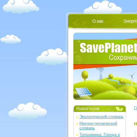
Навигация
Г
Экологический словарь
Научно-технический
Н
словарь
Топонимика. Города и