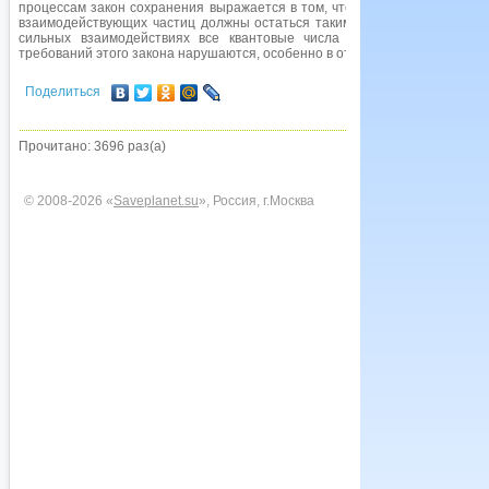
процессам закон сохранения выражается в том, что общая величина з
взаимодействующих частиц должны остаться такими же у частиц, возни
сильных взаимодействиях все квантовые числа сохраняются. При с
требований этого закона нарушаются, особенно в отношении ЧЕТНОСТИ.
Поделиться
Прочитано: 3696 раз(а)
© 2008-2026 «
Saveplanet.su
», Россия, г.Москва