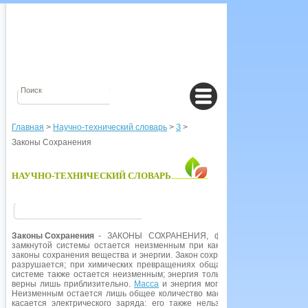
Главная
>
Научно-технический словарь
>
З
>
Законы Сохранения
НАУЧНО-ТЕХНИЧЕСКИЙ СЛОВАРЬ
Законы Сохранения
- ЗАКОНЫ СОХРАНЕНИЯ, физические законы, со
замкнутой системы остается неизменным при каких-либо изменениях
законы сохранения вещества и энергии. Закон сохранения вещества утве
разрушается; при химических превращениях общая масса остается не
системе также остается неизменным; энергия только преобразуется из
верны лишь приблизительно.
Масса
и энергия могут превращаться одна
Неизменным остается лишь общее количество массы и эквивалентной е
касается электрического заряда: его также нельзя создать и нельз