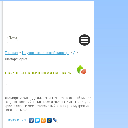
Главная
>
Научно-технический словарь
>
Д
>
Дюмортьерит
НАУЧНО-ТЕХНИЧЕСКИЙ СЛОВАРЬ
Дюмортьерит
- ДЮМОРТЬЕРИТ, силикатный минерал, гидроалюмосиликат
виде включений в МЕТАМОРФИЧЕСКИЕ ПОРОДЫ, в форме волокнистых 
кристаллов. Имеет стеклистый или перламутровый блеск, окраска от синей
плотность 3,3.
Поделиться