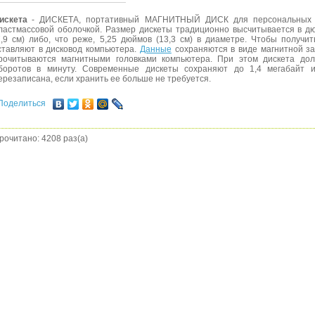
искета
- ДИСКЕТА, портативный МАГНИТНЫЙ ДИСК для персональных
ластмассовой оболочкой. Размер дискеты традиционно высчитывается в д
7,9 см) либо, что реже, 5,25 дюймов (13,3 см) в диаметре. Чтобы получи
ставляют в дисковод компьютера.
Данные
сохраняются в виде магнитной за
рочитываются магнитными головками компьютера. При этом дискета до
боротов в минуту. Современные дискеты сохраняют до 1,4 мегабайт 
ерезаписана, если хранить ее больше не требуется.
Поделиться
рочитано: 4208 раз(а)