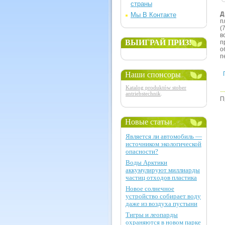
страны
Д
Мы В Контакте
п
(
в
ВЫИГРАЙ ПРИЗ!
п
о
п
Наши спонсоры
Katalog produktów stober
antriebstechnik
.
П
Новые статьи
Является ли автомобиль —
источником экологической
опасности?
Воды Арктики
аккумулируют миллиарды
частиц отходов пластика
Новое солнечное
устройство собирает воду
даже из воздуха пустыни
Тигры и леопарды
охраняются в новом парке