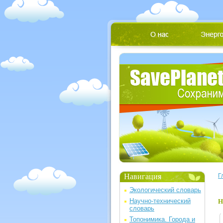
Навигация
Г
Экологический словарь
Научно-технический
Н
словарь
Топонимика. Города и