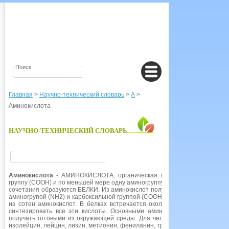
Главная
>
Научно-технический словарь
>
А
>
Аминокислота
НАУЧНО-ТЕХНИЧЕСКИЙ СЛОВАРЬ
Аминокислота
- АМИНОКИСЛОТА, органическая кислота, содержащая 
группу (СООН) и по меньшей мере одну аминогруппу (NH2). Играют чрезвыч
сочетания образуются БЕЛКИ. Из аминокислот получаются ПЕПТИДЫ бл
аминогрупой (NH2) и карбоксильной группой (СООН). Белки представляю
из сотен аминокислот. В белках встречается около 20 аминокислот, п
синтезировать все эти кислоты. Основными аминокислотами называют
получать готовыми из окружающей среды. Для человека основными являю
изолейцин, лейцин, лизин, метионин, фениланин, треонин, триптофан и в