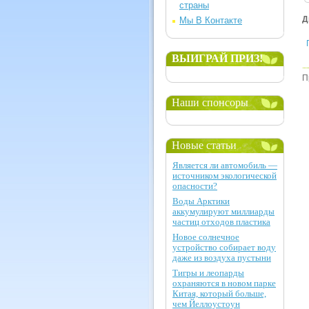
страны
Д
Мы В Контакте
ВЫИГРАЙ ПРИЗ!
П
Наши спонсоры
Новые статьи
Является ли автомобиль —
источником экологической
опасности?
Воды Арктики
аккумулируют миллиарды
частиц отходов пластика
Новое солнечное
устройство собирает воду
даже из воздуха пустыни
Тигры и леопарды
охраняются в новом парке
Китая, который больше,
чем Йеллоустоун