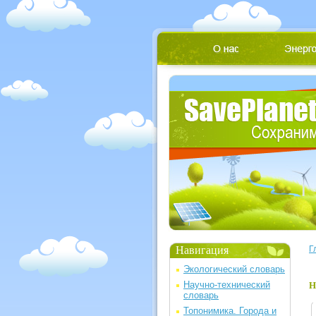
Навигация
Г
Экологический словарь
Научно-технический
Н
словарь
Топонимика. Города и