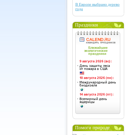
В Европе выбрано дерево
года
Праздники
Помоги природе