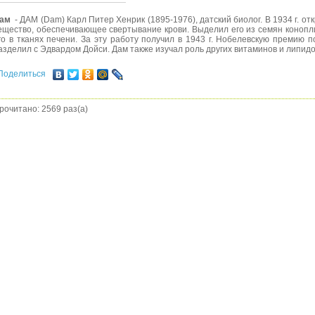
ам
- ДАМ (Dam) Карл Питер Хенрик (1895-1976), датский биолог. В 1934 г. о
ещество, обеспечивающее свертывание крови. Выделил его из семян конопли
го в тканях печени. За эту работу получил в 1943 г. Нобелевскую премию 
азделил с Эдвардом Дойси. Дам также изучал роль других витаминов и липидо
Поделиться
рочитано: 2569 раз(а)