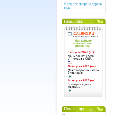
В Европе выбрано дерево
года
Праздники
Помоги природе