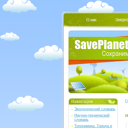
Навигация
Г
Экологический словарь
Научно-технический
Н
словарь
Топонимика. Города и