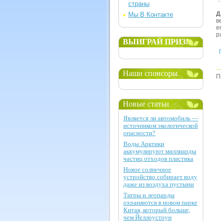
страны
Д
Мы В Контакте
в
е
р
ВЫИГРАЙ ПРИЗ!
Наши спонсоры
П
Новые статьи
Является ли автомобиль —
источником экологической
опасности?
Воды Арктики
аккумулируют миллиарды
частиц отходов пластика
Новое солнечное
устройство собирает воду
даже из воздуха пустыни
Тигры и леопарды
охраняются в новом парке
Китая, который больше,
чем Йеллоустоун