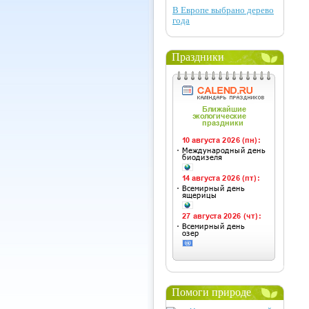
В Европе выбрано дерево
года
Праздники
Помоги природе