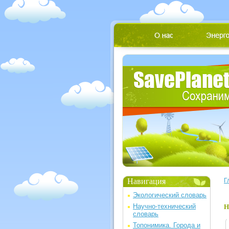
Навигация
Г
Экологический словарь
Научно-технический
Н
словарь
Топонимика. Города и