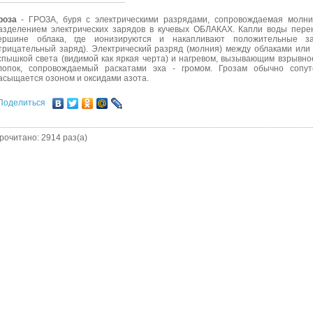
роза
- ГРОЗА, буря с электрическими разрядами, сопровождаемая молн
азделением электрических зарядов в кучевых ОБЛАКАХ. Капли воды пере
ершине облака, где ионизируются и накапливают положительные з
трицательный заряд). Электрический разряд (молния) между облаками или
спышкой света (видимой как яркая черта) и нагревом, вызывающим взрывно
лопок, сопровождаемый раскатами эха - громом. Грозам обычно сопут
асыщается озоном и оксидами азота.
Поделиться
рочитано: 2914 раз(а)