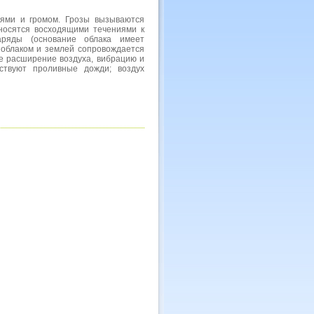
иями и громом. Грозы вызываются
носятся восходящими течениями к
аряды (основание облака имеет
 облаком и землей сопровождается
е расширение воздуха, вибрацию и
ствуют проливные дожди; воздух