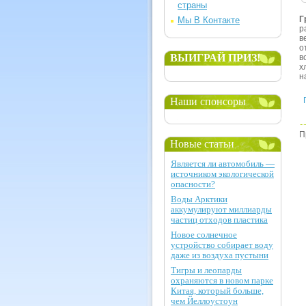
страны
Г
Мы В Контакте
р
в
о
ВЫИГРАЙ ПРИЗ!
в
х
н
Наши спонсоры
П
Новые статьи
Является ли автомобиль —
источником экологической
опасности?
Воды Арктики
аккумулируют миллиарды
частиц отходов пластика
Новое солнечное
устройство собирает воду
даже из воздуха пустыни
Тигры и леопарды
охраняются в новом парке
Китая, который больше,
чем Йеллоустоун