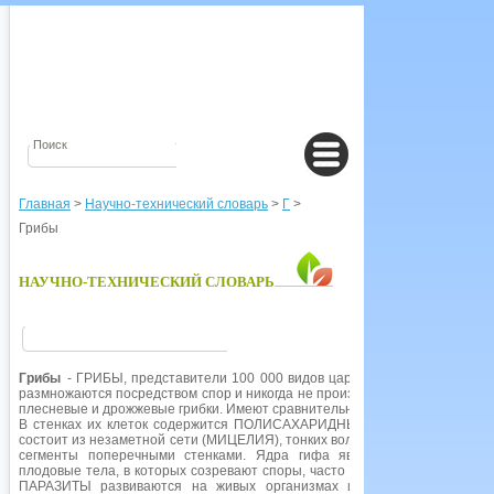
Главная
>
Научно-технический словарь
>
Г
>
Грибы
НАУЧНО-ТЕХНИЧЕСКИЙ СЛОВАРЬ
Грибы
- ГРИБЫ, представители 100 000 видов царства Fungi - организм
размножаются посредством спор и никогда не производят клетки с ЖГУТ
плесневые и дрожжевые грибки. Имеют сравнительно простую структуру, не
В стенках их клеток содержится ПОЛИСАХАРИДНЫЙ ХИТИН. Основная ча
состоит из незаметной сети (МИЦЕЛИЯ), тонких волокон (ГИФ), которые с
сегменты поперечными стенками. Ядра гифа являются ГАПЛОИДА
плодовые тела, в которых созревают споры, часто невидимые, - это и е
ПАРАЗИТЫ развиваются на живых организмах или растениях; САП