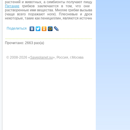
растений и животных, а симбионты получают пищу из взаимовыгодной с
Питание
грибков заключается в том, что они выделяют пищевари
растворенные ими вещества. Многие грибки вызывают болезни зерновых ку
(чаще всего поражают ноги). Плесневые и дрожжевые грибки испол
некоторые, такие как пенициллин, являются источником получения антиби
Поделиться
Прочитано: 2663 раз(а)
© 2008-2026 «
Saveplanet.su
», Россия, г.Москва