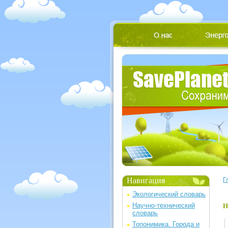
Навигация
Г
Экологический словарь
Научно-технический
Н
словарь
Топонимика. Города и