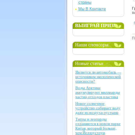
страны
Г
Мы В Контакте
в
ВЫИГРАЙ ПРИЗ!
П
Наши спонсоры
Новые статьи
Является ли автомобиль —
источником экологической
опасности?
Воды Арктики
аккумулируют миллиарды
частиц отходов пластика
Новое солнечное
устройство собирает воду
даже из воздуха пустыни
Тигры и леопарды
охраняются в новом парке
Китая, который больше,
чем Йеллоустоун