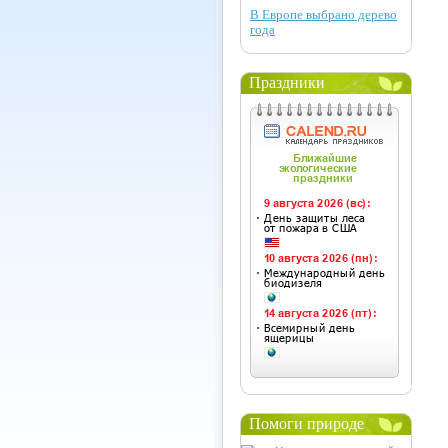
В Европе выбрано дерево
года
Праздники
Помоги природе