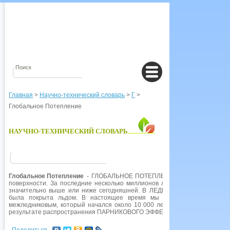
Главная
>
Научно-технический словарь
>
Г
>
Глобальное Потепление
НАУЧНО-ТЕХНИЧЕСКИЙ СЛОВАРЬ
Глобальное Потепление
- ГЛОБАЛЬНОЕ ПОТЕПЛЕНИЕ, тенденция к по
поверхности. За последние несколько миллионов лет уже были периоды
значительно выше или ниже сегодняшней. В ЛЕДНИКОВЫЙ ПЕРИОД, ко
была покрыта льдом. В настоящее время мы находимся в середин
межледниковым, который начался около 10 000 лет назад. В 1960-е гг. 
результате распространения ПАРНИКОВОГО ЭФФЕКТА температура земно