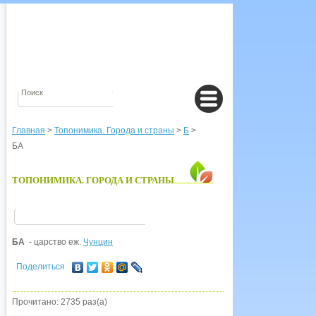
Главная
>
Топонимика. Города и страны
>
Б
>
БА
ТОПОНИМИКА. ГОРОДА И СТРАНЫ
БА
- царство еж.
Чунцин
Поделиться
Прочитано: 2735 раз(а)