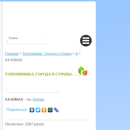
Главная
>
Топонимика. Города и страны
>
А
>
АХ-КЛИАХ
ТОПОНИМИКА. ГОРОДА И СТРАНЫ
АХ-КЛИАХ
- см.
Дублин
Поделиться
Прочитано: 2387 раз(а)