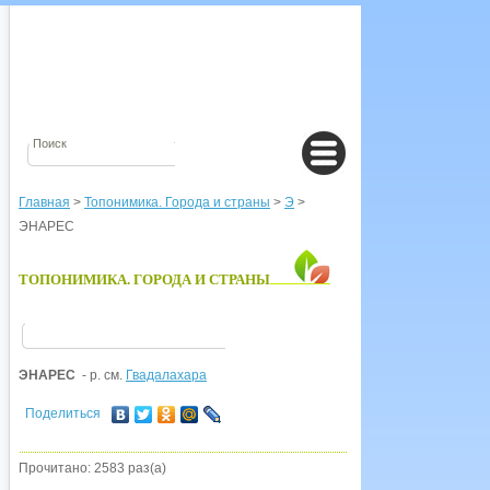
Главная
>
Топонимика. Города и страны
>
Э
>
ЭНАРЕС
ТОПОНИМИКА. ГОРОДА И СТРАНЫ
ЭНАРЕС
- р. см.
Гвадалахара
Поделиться
Прочитано: 2583 раз(а)