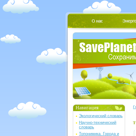
Навигация
Г
Экологический словарь
Научно-технический
Т
словарь
Топонимика. Города и