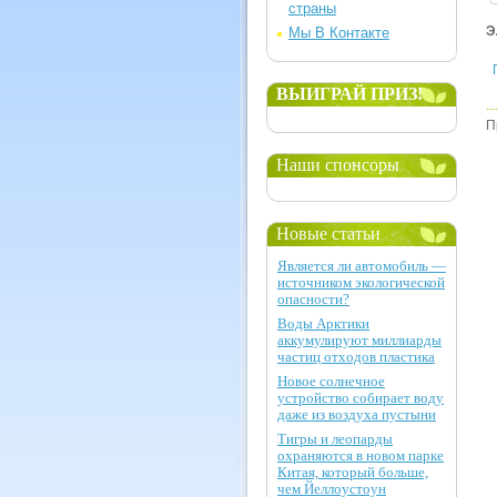
страны
Э
Мы В Контакте
ВЫИГРАЙ ПРИЗ!
П
Наши спонсоры
Новые статьи
Является ли автомобиль —
источником экологической
опасности?
Воды Арктики
аккумулируют миллиарды
частиц отходов пластика
Новое солнечное
устройство собирает воду
даже из воздуха пустыни
Тигры и леопарды
охраняются в новом парке
Китая, который больше,
чем Йеллоустоун