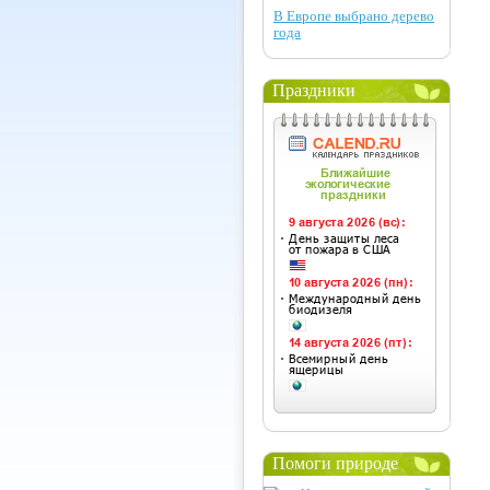
В Европе выбрано дерево
года
Праздники
Помоги природе