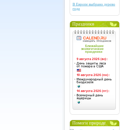
В Европе выбрано дерево
года
Праздники
Помоги природе