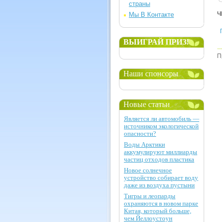
страны
Ч
Мы В Контакте
ВЫИГРАЙ ПРИЗ!
П
Наши спонсоры
Новые статьи
Является ли автомобиль —
источником экологической
опасности?
Воды Арктики
аккумулируют миллиарды
частиц отходов пластика
Новое солнечное
устройство собирает воду
даже из воздуха пустыни
Тигры и леопарды
охраняются в новом парке
Китая, который больше,
чем Йеллоустоун