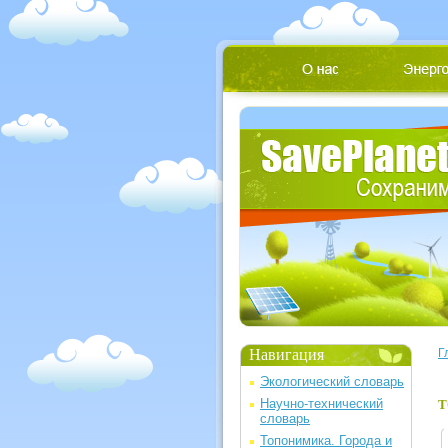
Навигация
Г
Экологический словарь
Научно-технический
Т
словарь
Топонимика. Города и