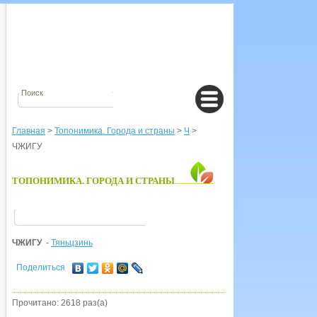
Главная
>
Топонимика. Города и страны
>
Ч
>
ЧЖИГУ
ТОПОНИМИКА. ГОРОДА И СТРАНЫ
ЧЖИГУ
-
Тяньцзинь
Поделиться
Прочитано: 2618 раз(а)