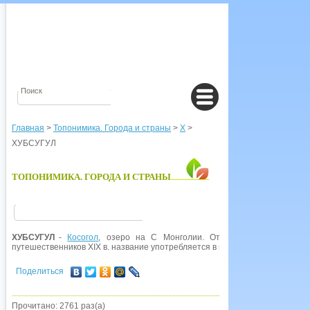
Главная
>
Топонимика. Города и страны
>
Х
>
ХУБСУГУЛ
ТОПОНИМИКА. ГОРОДА И СТРАНЫ
ХУБСУГУЛ
-
Косогол
, озеро на С Монголии. От монг. Хобсугол 'мно
путешественников XIX в. название употребляется в неправильной форме К
Поделиться
Прочитано: 2761 раз(а)