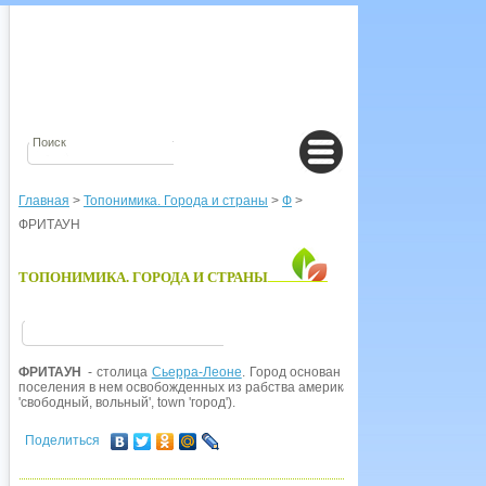
Главная
>
Топонимика. Города и страны
>
Ф
>
ФРИТАУН
ТОПОНИМИКА. ГОРОДА И СТРАНЫ
ФРИТАУН
- столица
Сьерра-Леоне
. Город основан в конце XVIII в.
по
иниц
поселения в нем освобожденных из рабства американских негров. Англ, наз
'свободный, вольный', town 'город').
Поделиться