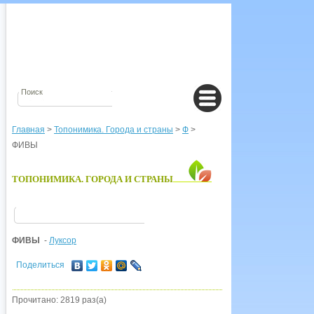
Главная
>
Топонимика. Города и страны
>
Ф
>
ФИВЫ
ТОПОНИМИКА. ГОРОДА И СТРАНЫ
ФИВЫ
-
Луксор
Поделиться
Прочитано: 2819 раз(а)