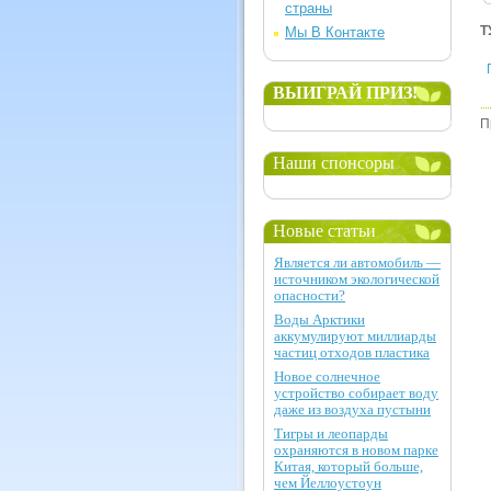
страны
Т
Мы В Контакте
ВЫИГРАЙ ПРИЗ!
П
Наши спонсоры
Новые статьи
Является ли автомобиль —
источником экологической
опасности?
Воды Арктики
аккумулируют миллиарды
частиц отходов пластика
Новое солнечное
устройство собирает воду
даже из воздуха пустыни
Тигры и леопарды
охраняются в новом парке
Китая, который больше,
чем Йеллоустоун