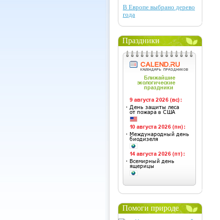
В Европе выбрано дерево
года
Праздники
Помоги природе