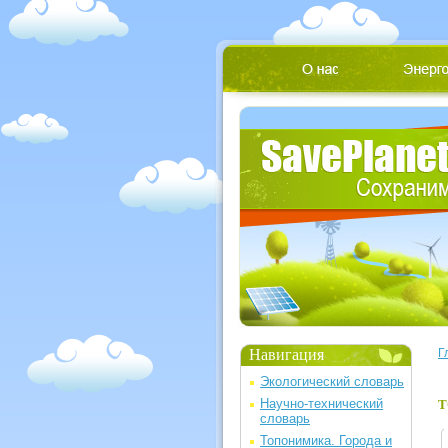
Навигация
Г
Экологический словарь
Научно-технический
Т
словарь
Топонимика. Города и