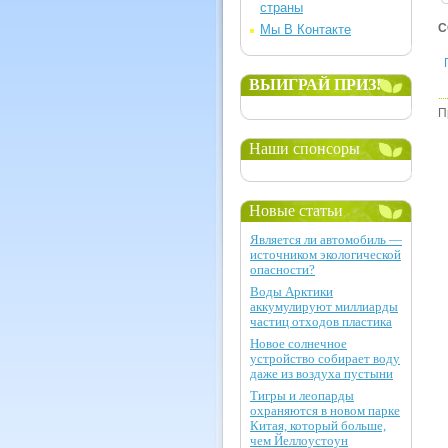
страны
С
Мы В Контакте
ВЫИГРАЙ ПРИЗ!
П
Наши спонсоры
Новые статьи
Является ли автомобиль —
источником экологической
опасности?
Воды Арктики
аккумулируют миллиарды
частиц отходов пластика
Новое солнечное
устройство собирает воду
даже из воздуха пустыни
Тигры и леопарды
охраняются в новом парке
Китая, который больше,
чем Йеллоустоун