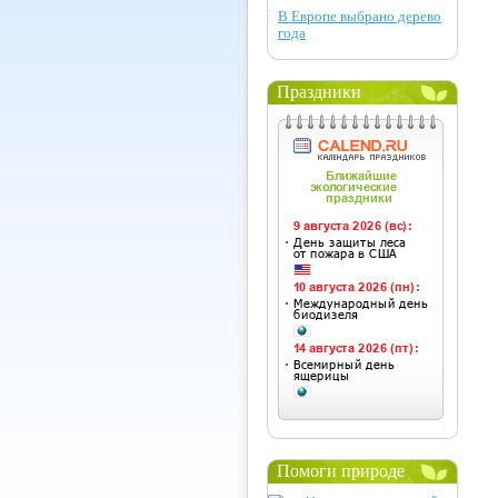
В Европе выбрано дерево
года
Праздники
Помоги природе