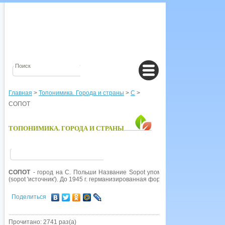
Главная
>
Топонимика. Города и страны
>
С
>
СОПОТ
ТОПОНИМИКА. ГОРОДА И СТРАНЫ
СОПОТ
- город на С. Польши Название Sopot упоминается в XIII в., свя
(sopot 'источник'). До 1945 г. германизированная форма
Цоппот
(Zoppot).
Поделиться
Прочитано: 2741 раз(а)