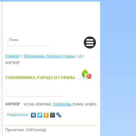
Главная
>
Топонимика. Города и страны
>
А
>
АНГКОР
ТОПОНИМИКА. ГОРОДА И СТРАНЫ
АНГКОР
- истор. комплекс,
Камбоджа
. Кхмер, angkor от санскр. нагара 'горо
Поделиться
Прочитано: 2163 раз(а)