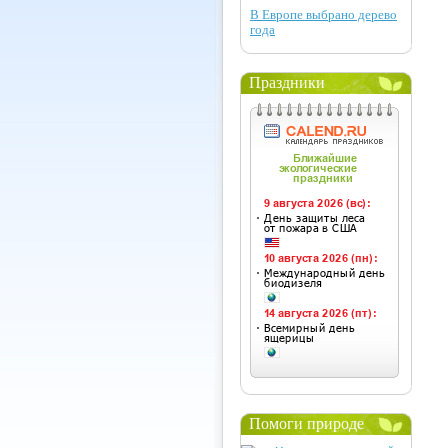
В Европе выбрано дерево
года
Праздники
Помоги природе