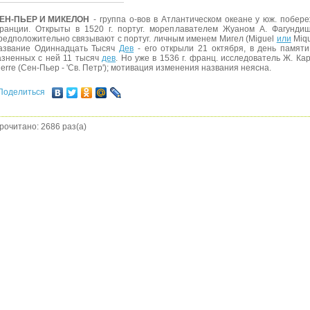
ЕН-ПЬЕР И МИКЕЛОН
- группа о-вов в Атлантическом океане у юж. побер
ранции. Открыты в 1520 г. португ. мореплавателем Жуаном А. Фагунд
редположительно связывают с португ. личным именем Мигел (Miguel
или
Miqu
азвание Одиннадцать Тысяч
Дев
- его открыли 21 октября, в день памят
азненных с ней 11 тысяч
дев
. Но уже в 1536 г. франц. исследователь Ж. Кар
ierre (Сен-Пьер - 'Св. Петр'); мотивация изменения названия неясна.
Поделиться
рочитано: 2686 раз(а)