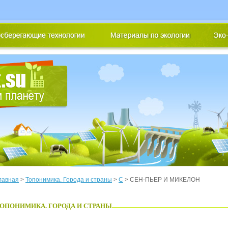
лавная
>
Топонимика. Города и страны
>
С
> СЕН-ПЬЕР И МИКЕЛОН
ОПОНИМИКА. ГОРОДА И СТРАНЫ