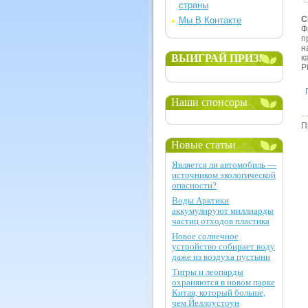
страны
С
Мы В Контакте
Ф
п
н
ВЫИГРАЙ ПРИЗ!
к
P
Наши спонсоры
П
Новые статьи
Является ли автомобиль —
источником экологической
опасности?
Воды Арктики
аккумулируют миллиарды
частиц отходов пластика
Новое солнечное
устройство собирает воду
даже из воздуха пустыни
Тигры и леопарды
охраняются в новом парке
Китая, который больше,
чем Йеллоустоун