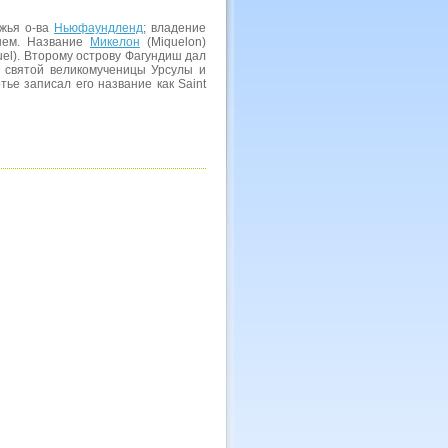
ежья о-ва
Ньюфаундленд
; владение
ишем. Название
Микелон
(Miquelon)
el). Второму острову Фагундиш дал
и святой великомученицы Урсулы и
тье записал его название как Saint