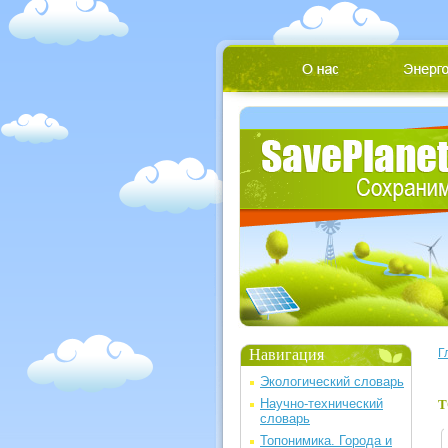
Навигация
Г
Экологический словарь
Научно-технический
Т
словарь
Топонимика. Города и