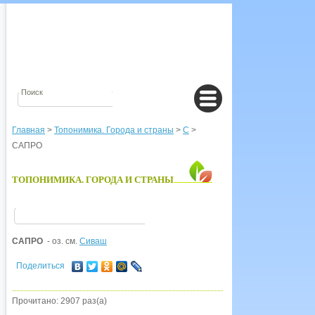
Главная
>
Топонимика. Города и страны
>
С
>
САПРО
ТОПОНИМИКА. ГОРОДА И СТРАНЫ
САПРО
- оз. см.
Сиваш
Поделиться
Прочитано: 2907 раз(а)