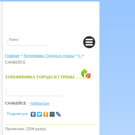
Главная
>
Топонимика. Города и страны
>
С
>
САНБЕЙСЕ
ТОПОНИМИКА. ГОРОДА И СТРАНЫ
САНБЕЙСЕ
-
Чойбалсан
Поделиться
Прочитано: 2206 раз(а)