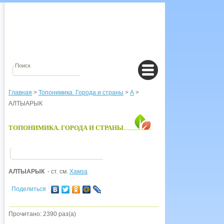
Главная
>
Топонимика. Города и страны
>
А
>
АЛТЫАРЫК
ТОПОНИМИКА. ГОРОДА И СТРАНЫ
АЛТЫАРЫК
- ст. см.
Хамза
Поделиться
Прочитано: 2390 раз(а)