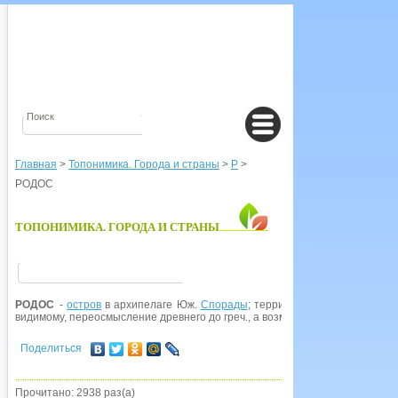
Главная
>
Топонимика. Города и страны
>
Р
>
РОДОС
ТОПОНИМИКА. ГОРОДА И СТРАНЫ
РОДОС
-
остров
в архипелаге Юж.
Спорады
; территория Греции. Совр. г
видимому, переосмысление древнего до греч., а возможно и доиндоевропе
Поделиться
Прочитано: 2938 раз(а)