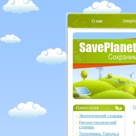
Навигация
Г
Экологический словарь
Научно-технический
Т
словарь
Топонимика. Города и