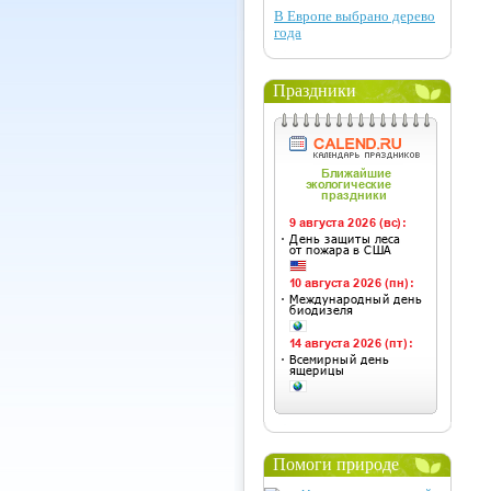
В Европе выбрано дерево
года
Праздники
Помоги природе