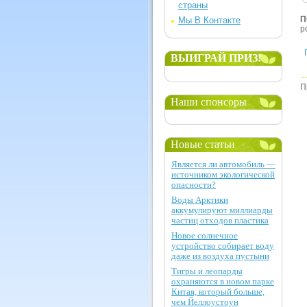
страны
П
Мы В Контакте
p
ВЫИГРАЙ ПРИЗ!
П
Наши спонсоры
Новые статьи
Является ли автомобиль —
источником экологической
опасности?
Воды Арктики
аккумулируют миллиарды
частиц отходов пластика
Новое солнечное
устройство собирает воду
даже из воздуха пустыни
Тигры и леопарды
охраняются в новом парке
Китая, который больше,
чем Йеллоустоун