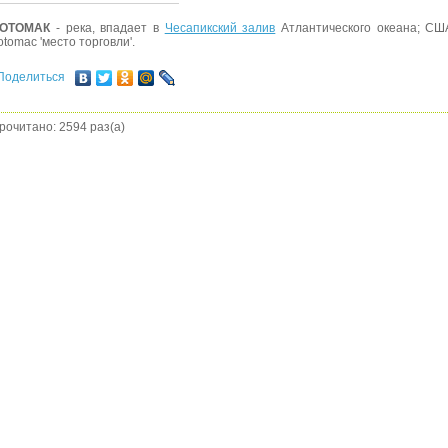
ОТОМАК
- река, впадает в
Чесапикский залив
Атлантического океана; СШ
otomac 'место торговли'.
Поделиться
рочитано: 2594 раз(а)