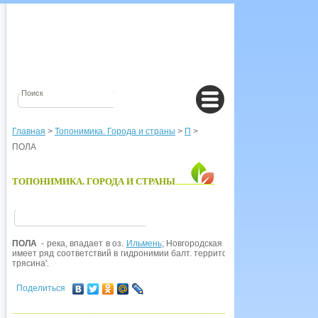
Главная
>
Топонимика. Города и страны
>
П
>
ПОЛА
ТОПОНИМИКА. ГОРОДА И СТРАНЫ
ПОЛА
- река, впадает в оз.
Ильмень
; Новгородская обл. Название остав
имеет ряд соответствий в гидронимии балт. территорий и вместе с ними восх
трясина'.
Поделиться