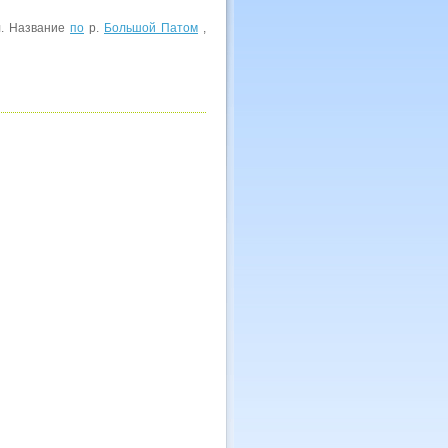
л. Название
по
р.
Большой Патом
,