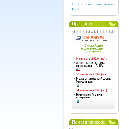
В Европе выбрано дерево
года
Праздники
Помоги природе