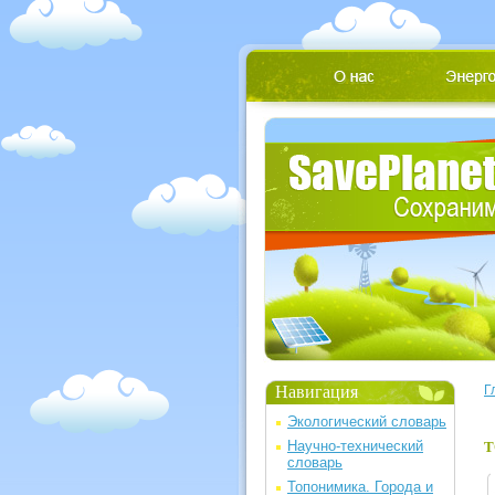
Навигация
Г
Экологический словарь
Научно-технический
Т
словарь
Топонимика. Города и