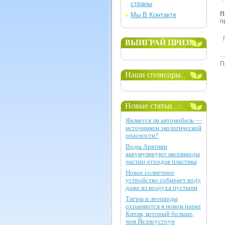
страны
П
Мы В Контакте
п
ВЫИГРАЙ ПРИЗ!
П
Наши спонсоры
Новые статьи
Является ли автомобиль —
источником экологической
опасности?
Воды Арктики
аккумулируют миллиарды
частиц отходов пластика
Новое солнечное
устройство собирает воду
даже из воздуха пустыни
Тигры и леопарды
охраняются в новом парке
Китая, который больше,
чем Йеллоустоун