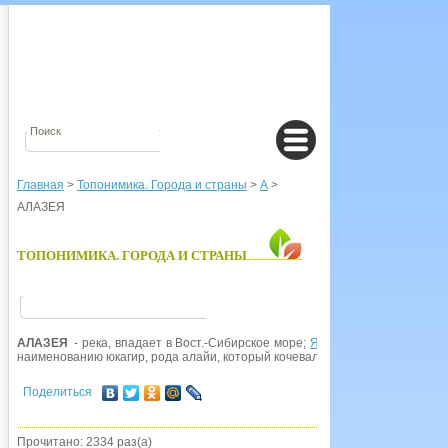
Главная
>
Топонимика. Города и страны
>
А
>
АЛАЗЕЯ
ТОПОНИМИКА. ГОРОДА И СТРАНЫ
АЛАЗЕЯ
- река, впадает в Вост.-Сибирское море;
Якутия
. Открыта в XVII
наименованию юкагир, рода алайи, который кочевал по этой реке.
Поделиться
Прочитано: 2334 раз(а)