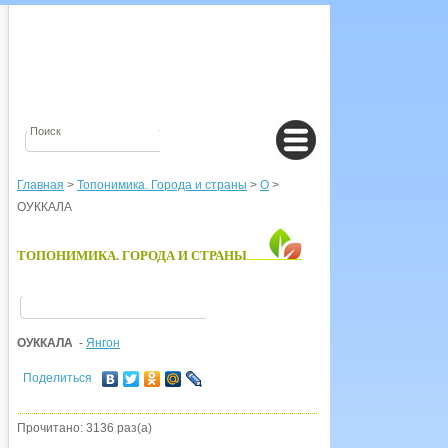
Главная
>
Топонимика. Города и страны
>
О
>
ОУККАЛА
ТОПОНИМИКА. ГОРОДА И СТРАНЫ
ОУККАЛА
-
Янгон
Поделиться
Прочитано: 3136 раз(а)