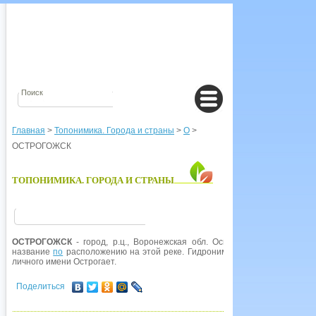
Главная
>
Топонимика. Города и страны
>
О
>
ОСТРОГОЖСК
ТОПОНИМИКА. ГОРОДА И СТРАНЫ
ОСТРОГОЖСК
- город, р.ц., Воронежская обл. Основан в 1652 г. при
название
по
расположению на этой реке. Гидроним образован как притяж
личного имени Острогает.
Поделиться