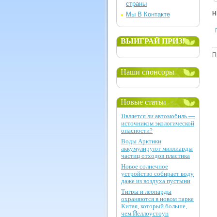
страны
Н
Мы В Контакте
ВЫИГРАЙ ПРИЗ!
П
Наши спонсоры
Новые статьи
Является ли автомобиль —
источником экологической
опасности?
Воды Арктики
аккумулируют миллиарды
частиц отходов пластика
Новое солнечное
устройство собирает воду
даже из воздуха пустыни
Тигры и леопарды
охраняются в новом парке
Китая, который больше,
чем Йеллоустоун