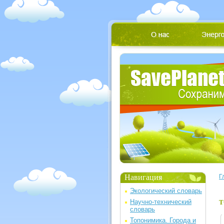
Навигация
Г
Экологический словарь
Научно-технический
Т
словарь
Топонимика. Города и