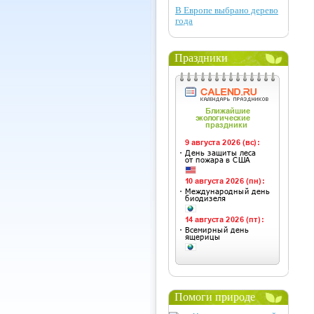
В Европе выбрано дерево
года
Праздники
Помоги природе