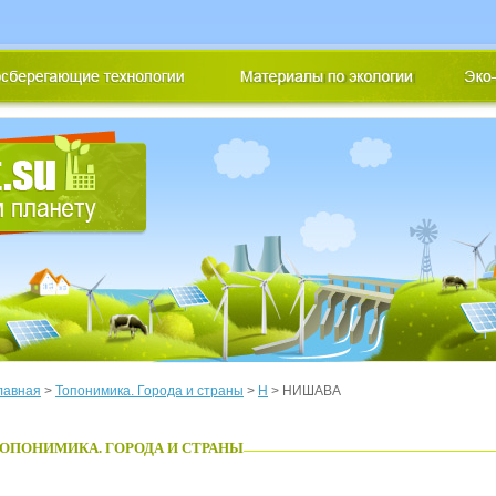
лавная
>
Топонимика. Города и страны
>
Н
> НИШАВА
ОПОНИМИКА. ГОРОДА И СТРАНЫ