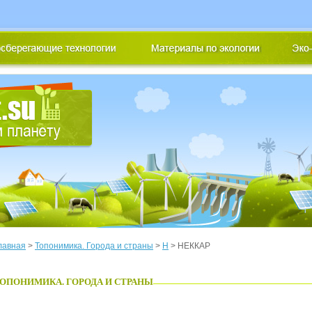
лавная
>
Топонимика. Города и страны
>
Н
> НЕККАР
ОПОНИМИКА. ГОРОДА И СТРАНЫ