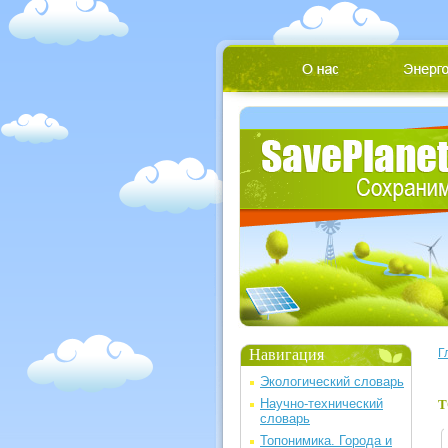
Навигация
Г
Экологический словарь
Научно-технический
Т
словарь
Топонимика. Города и