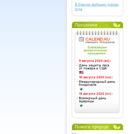
В Европе выбрано дерево
года
Праздники
Помоги природе