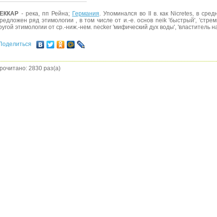
ЕККАР
- река, пп Рейна;
Германия
. Упоминался во II в. как Nicretes, в сред
редложен ряд этимологии , в том числе от и.-е. основ neik 'быстрый', 'стреми
ругой этимологии от ср.-ниж.-нем. necker 'мифический дух воды', 'властитель н
Поделиться
рочитано: 2830 раз(а)