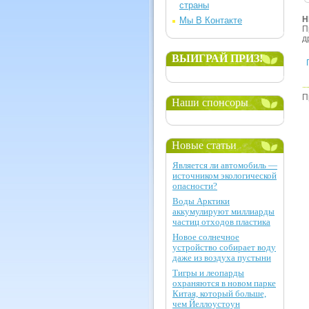
страны
Н
Мы В Контакте
П
д
ВЫИГРАЙ ПРИЗ!
П
Наши спонсоры
Новые статьи
Является ли автомобиль —
источником экологической
опасности?
Воды Арктики
аккумулируют миллиарды
частиц отходов пластика
Новое солнечное
устройство собирает воду
даже из воздуха пустыни
Тигры и леопарды
охраняются в новом парке
Китая, который больше,
чем Йеллоустоун