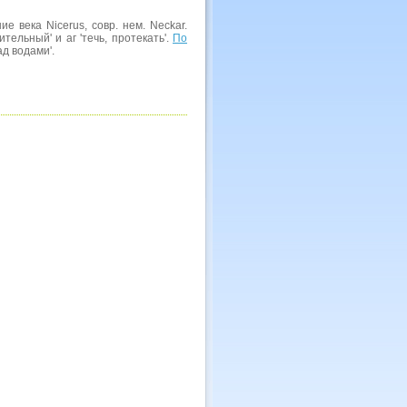
ние века Nicerus, совр. нем. Neckar.
тельный' и аг 'течь, протекать'.
По
ад водами'.